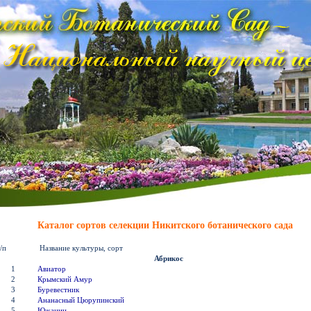
Каталог сортов селекции Никитского ботанического сада
/п
Название культуры, сорт
Абрикос
1
Авиатор
2
Крымский Амур
3
Буревестник
4
Ананасный Цюрупинский
5
Южанин