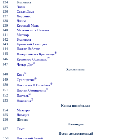
134
Благовест
135
Эмми
136
Седая Дама
137
Херсонес
138
Джим
139
Красный Маяк
140
Мальчик - с - Пальчик
141
Мисхор
142
Благовест
143
Крымский Самоцвет
144
Полька Бабочка
®
145
Феодосийская Красавица
®
146
Крымское Солнышко
®
147
Чатыр-Даг
Хризантема
®
148
Кира
®
149
Сухоцветик
®
150
Никитская Юбилейная
®
151
Цветик Семицветик
®
152
Пастель
®
153
Николина
Канна индийськая
154
Маэстро
155
Ливадия
156
Шедевр
Лавандин
157
Темп
Иссоп лекарственный
158
Никитский белый