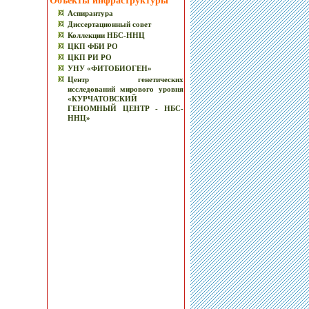
Объекты инфраструктуры
Аспирантура
Диссертационный совет
Коллекции НБС-ННЦ
ЦКП ФБИ РО
ЦКП РИ РО
УНУ «ФИТОБИОГЕН»
Центр генетических
исследований мирового уровня
«КУРЧАТОВСКИЙ
ГЕНОМНЫЙ ЦЕНТР - НБС-
ННЦ»