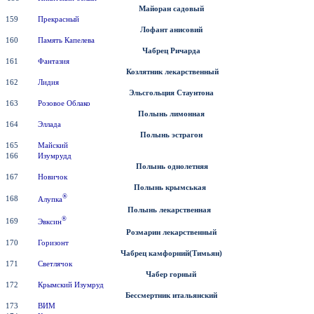
Майоран садовый
159
Прекрасный
Лофант анисовий
160
Память Капелева
Чабрец Ричарда
161
Фантазия
Козлятник
лекарственный
162
Лидия
Эльсгольция Стаунтона
163
Розовое Облако
Полынь лимонная
164
Эллада
Полынь эстрагон
165
Майский
166
Изумрудд
Полынь однолетняя
167
Новичок
Полынь крымськая
®
168
Алупка
Полынь
лекарственная
®
169
Эвксин
Розмарин
лекарственный
170
Горизонт
Чабрец камфорний(Тимьян)
171
Светлячок
Чабер горный
172
Крымский Изумруд
Бессмертник итальянский
173
ВИМ