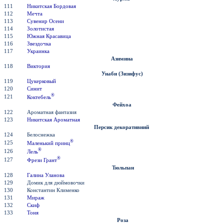
111
Никитская Бордовая
112
Мечта
113
Сувенир Осени
114
Золотистая
115
Южная Красавица
116
Звездочка
117
Украинка
Азимина
118
Виктория
Унаби (Зизифус)
119
Цукерковый
120
Синит
®
121
Коктебель
Фейхоа
122
Ароматная фантазия
123
Никитская Ароматная
Персик декоративний
124
Белоснежка
®
125
Маленький принц
®
126
Лель
®
127
Фрези Грант
Тюльпан
128
Галина Уланова
129
Домик для дюймовочки
130
Константин Клименко
131
Мираж
132
Скиф
133
Тоня
Роза