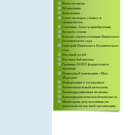
Новости науки
Объявления
Документы
Совет молодых ученых и
специалистов
Саженцы. Заказ и приобретение
Делектус семян
Каталог сортов селекции Никитского
ботанического сада
Гербарий Никитского ботанического
сада
Научный музей
Научная библиотека
Границы ООПТ федерального
значения
Природный заповедник «Мыс
Мартьян»
Информация о госзакупках
Антимонопольный комплаенс
Антикоррупционная политика
Антитеррористическая безопасность
Мониторинг результативности
деятельности научной организации