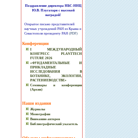
Поздравление директора НБС-ННЦ
Ю.В. Плугатаря с высокой
наградой!
Открытое письмо представителей
научных учреждений РАН из Крыма и
Севастополя президенту РАН
(PDF)
Конференции
I МЕЖДУНАРОДНЫЙ
КОНГРЕСС PLANTTECH
FUTURE 2026
«ФУНДАМЕНТАЛЬНЫЕ И
ПРИКЛАДНЫЕ
ИССЛЕДОВАНИЯ В
БОТАНИКЕ, ЭКОЛОГИИ,
РАСТЕНИЕВОДСТВЕ»
Семинары и конференции
(Архив)
Наши издания
Журналы
Монографии
Вниманию авторов
Библиографический указатель