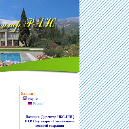
Языки
English
Русский
Позиция. Директор НБС-ННЦ
Ю.В.Плугатарь о Специальной
военной операции