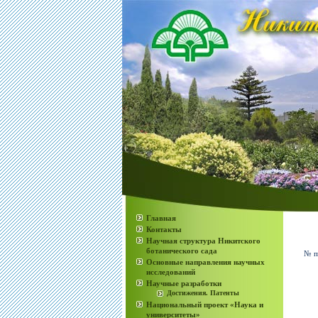
Главная
Контакты
Научная структура Никитского
ботанического сада
№ п
Основные направления научных
исследований
Научные разработки
Достижения. Патенты
Национальный проект «Наука и
университеты»