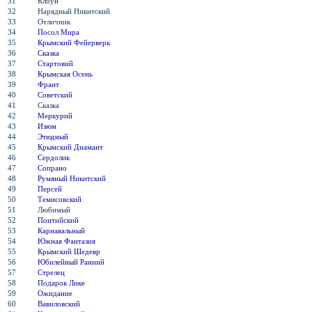
31
Клоун
32
Нарядный Никитский
33
Отличник
34
Посол Мира
35
Крымский Фейерверк
36
Сказка
37
Стартовий
38
Крымская Осень
39
Франт
40
Советский
41
Сказка
42
Меркурий
43
Изюм
44
Этюдный
45
Крымский Диамант
46
Сердолик
47
Сопрано
48
Румяный Никитский
49
Персей
50
Темисовский
51
Любимый
52
Понтийский
53
Карнавальный
54
Южная Фантазия
55
Крымский Шедевр
56
Юбилейный Ранний
57
Стрелец
58
Подарок Лике
59
Ожидание
60
Вавиловский