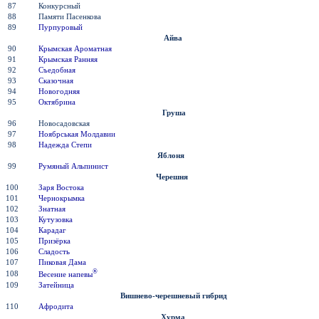
87
Конкурсный
88
Памяти Пасенкова
89
Пурпуровый
Айва
90
Крымская Ароматная
91
Крымская Ранняя
92
Съедобная
93
Сказочная
94
Новогодняя
95
Октябрина
Груша
96
Новосадовская
97
Ноябрськая Молдавии
98
Надежда Степи
Яблоня
99
Румяный Альпинист
Черешня
100
Заря Востока
101
Чернокрымка
102
Знатная
103
Кутузовка
104
Карадаг
105
Призёрка
106
Сладость
107
Пиковая Дама
®
108
Весение напевы
109
Затейница
Вишнево-черешневый гибрид
110
Афродита
Хурма