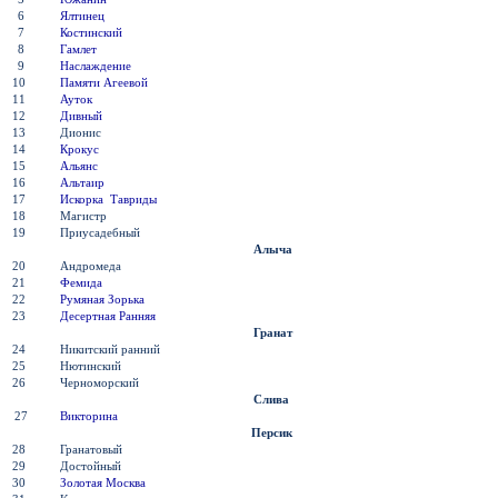
6
Ялтинец
7
Костинский
8
Гамлет
9
Наслаждение
10
Памяти Агеевой
11
Ауток
12
Дивный
13
Дионис
14
Крокус
15
Альянс
16
Альтаир
17
Искорка Тавриды
18
Магистр
19
Приусадебный
Алыча
20
Андромеда
21
Фемида
22
Румяная Зорька
23
Десертная Ранняя
Гранат
24
Никитский ранний
25
Нютинский
26
Черноморский
Слива
27
Викторина
Персик
28
Гранатовый
29
Достойный
30
Золотая Москва