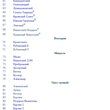
61
Кандидатский
62
Освежающий
63
Демерджинский
®
64
Соната Тавриды
®
65
Крымский Сонет
®
66
Южная Гармония
®
67
Лакомый
®
68
Никитский Подарок
®
69
Памятный Никитский
Нектарин
70
Крымчанин
71
Рубиновий 8
72
Рубиновый 9
Миндаль
73
Милас
74
Никитский 2240
75
Прибрежный
76
Десертный
77
Витязь
78
Боспор
79
Александр
Орех грецкий
80
Альминский
81
Аркад
82
Боспор
83
Бурлюк
84
Подарок Валентины
85
Карлик 5
86
Карлик 3