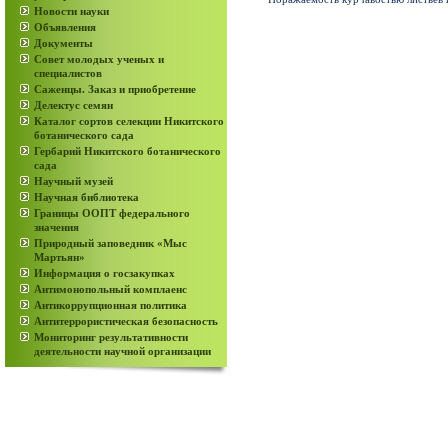
Новости науки
Объявления
Документы
Совет молодых ученых и
специалистов
Саженцы. Заказ и приобретение
Делектус семян
Каталог сортов селекции Никитского
ботанического сада
Гербарий Никитского ботанического
сада
Научный музей
Научная библиотека
Границы ООПТ федерального
значения
Природный заповедник «Мыс
Мартьян»
Информация о госзакупках
Антимонопольный комплаенс
Антикоррупционная политика
Антитеррористическая безопасность
Мониторинг результативности
деятельности научной организации