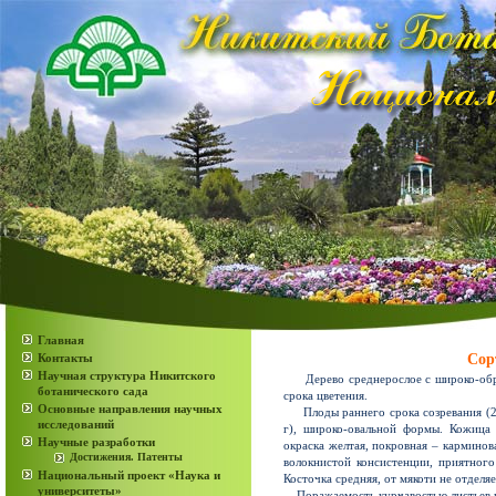
Главная
Контакты
Сор
Научная структура Никитского
Дерево среднерослое с широко-обрат
ботанического сада
срока цветения.
Основные направления научных
Плоды раннего срока созревания (2-3
исследований
г), широко-овальной формы. Кожица
Научные разработки
окраска желтая, покровная – кармино
Достижения. Патенты
волокнистой консистенции, приятного
Национальный проект «Наука и
Косточка средняя, от мякоти не отделяе
университеты»
Поражаемость курчавостью листьев и 