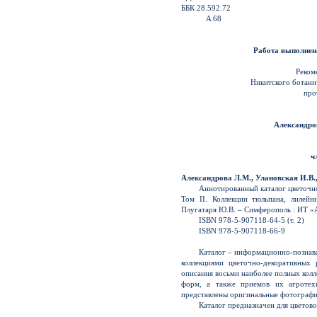
ББК 28.592.72
A 68
Работа выполнен
Реком
Никитского ботани
про
Александров
ч
Александрова Л.М., Улановская И.В.,
Аннотированный каталог цветочно
Том II. Коллекции тюльпана, лилейн
Плугатаря Ю.В. – Симферополь : ИТ «
ISBN 978-5-907118-64-5 (т. 2)
ISBN 978-5-907118-66-9
Каталог – информационно-познава
коллекциями цветочно-декоративных
описания восьми наиболее полных колл
форм, а также приемов их агротех
представлены оригинальные фотографи
Каталог предназначен для цветов