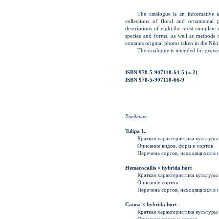
The catalogue is an informative a
collections of floral and ornamental 
descriptions of eight the most complete c
species and forms, as well as methods o
contains original photos taken in the Nik
The catalogue is intended for growe
ISBN 978-5-907118-64-5 (т. 2)
ISBN 978-5-907118-66-9
Введение
Tulipa L.
Краткая характеристика культуры
Описание видов, форм и сортов
Перечень сортов, находящихся в 
Hemerocallis × hybrida hort
Краткая характеристика культуры
Описание сортов
Перечень сортов, находящихся в 
Canna × hybrida hort
Краткая характеристика культуры