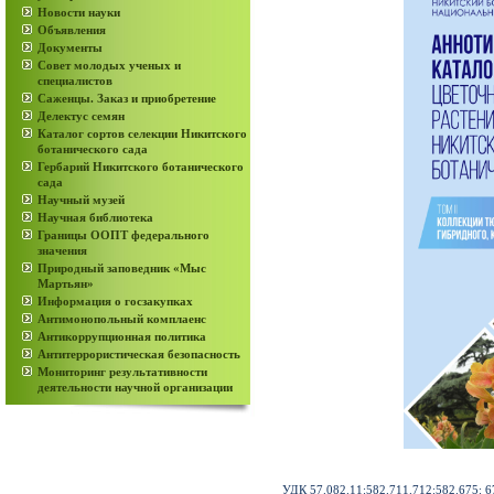
Новости науки
Объявления
Документы
Совет молодых ученых и
специалистов
Саженцы. Заказ и приобретение
Делектус семян
Каталог сортов селекции Никитского
ботанического сада
Гербарий Никитского ботанического
сада
Научный музей
Научная библиотека
Границы ООПТ федерального
значения
Природный заповедник «Мыс
Мартьян»
Информация о госзакупках
Антимонопольный комплаенс
Антикоррупционная политика
Антитеррористическая безопасность
Мониторинг результативности
деятельности научной организации
УДК 57.082.11:582.711.712:582.675: 6