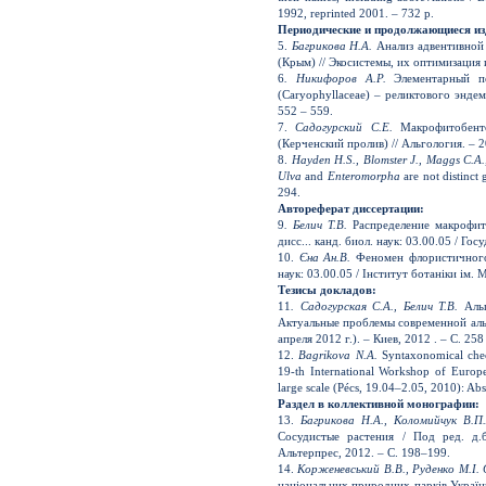
1992, reprinted 2001. – 732 p.
Периодические и продолжающиеся из
5.
Багрикова Н.А.
Анализ адвентивной
(Крым) // Экосистемы, их оптимизация и
6
.
Никифоров А.Р.
Элементарный по
(Caryophyllaceae) – реликтового эндем
552 – 559.
7.
Садогур­ский С.Е.
Макрофитобенто
(Керченский пролив) // Альгология. – 20
8.
Hayden H.S., Blomster J., Maggs C.A.,
Ulva
and
Enteromorpha
are not distinct
294.
Автореферат диссертации:
9
. Белич Т.В.
Распределение макрофит
дисс... канд. биол. наук: 03.00.05 / Го
10.
Єна Ан.В.
Феномен флористичного 
наук: 03.00.05 / Інститут ботаніки ім. 
Тезисы докладов:
11
. Садогурская С.А., Белич Т.В.
Альг
Актуальные проблемы современной аль
апреля 2012 г.). – Киев, 2012 . – С. 258
12.
Bagrikova N.A.
Syntaxonomical check
19-th International Workshop of Europe
large scale (Pécs, 19.04
–
2.05, 2010): Abst
Раздел в коллективной монографии:
13.
Багрикова Н.А., Коломийчук В.П.
Сосудистые растения / Под ред. д.б
Альтерпрес, 2012. – C. 198
–
199.
14.
Корженевський В.В., Руденко М.І.
національних природних парків України