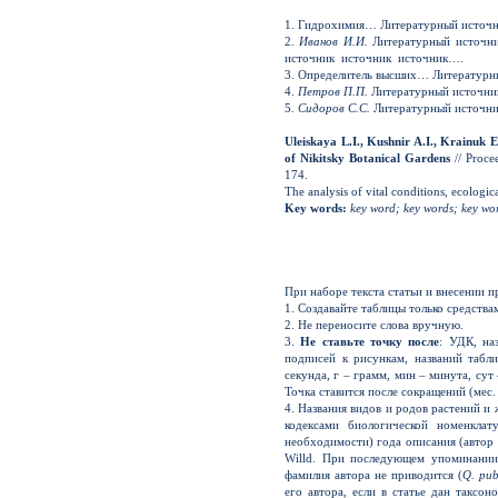
1. Гидрохимия… Литературный источ
2
. Иванов И.И.
Литературный источн
источник источник источник….
3. Определитель высших… Литературн
4.
Петров П.П.
Литературный источн
5
. Сидоров С.С.
Литературный источн
Uleiskaya L.I., Kushnir A.I., Krainuk 
of Nikitsky Botanical Gardens
// Proce
174.
The analysis of vital conditions, ecologi
Key words:
key word; key words; key wo
При наборе текста статьи и внесении 
1. Создавайте таблицы только средств
2. Не переносите слова вручную.
3.
Не ставьте точку
после
: УДК, на
подписей к рисункам, названий табли
секунда, г – грамм, мин – минута, сут 
Точка ставится после сокращений (мес. –
4. Названия видов и родов растений 
кодексами биологической номенкла
необходимости) года описания (автор
Willd. При последующем упоминании 
фамилия автора не приводится (
Q. pub
его автора, если в статье дан таксо