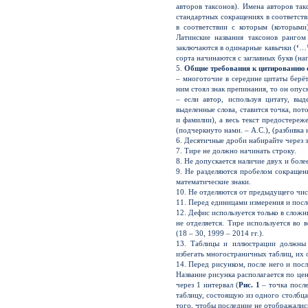
авторов таксонов). Имена авторов так
стандартных сокращениях в соответстви
в соответствии с которым (которыми
Латинские названия таксонов рангом
заключаются в одинарные кавычки (
‘
…
сорта начинаются с заглавных букв (н
5.
Общие требования к цитированию 
– многоточие в середине цитаты берё
ним стоял знак препинания, то он опуск
– если автор, используя цитату, выд
выделенные слова, ставится точка, по
и фамилии), а весь текст предостереж
(подчеркнуто нами. – А.С.), (разбивка н
6. Десятичные дроби набирайте через з
7. Тире не должно начинать строку.
8. Не допускается наличие двух и боле
9. Не разделяются пробелом сокращения
математические знаки.
10. Не отделяются от предыдущего числ
11. Перед единицами измерения и после
12. Дефис используется только в слож
не отделяется. Тире используется во 
(18 – 30, 1999 – 2014 гг.).
13. Таблицы и иллюстрации должны 
избегать многостраничных таблиц, их 
14. Перед рисунком, после него и посл
Название рисунка располагается по ц
через 1 интервал (
Рис. 1
– точка после
таблицу, состоящую из одного столбца
того, чтобы последние не отображалис