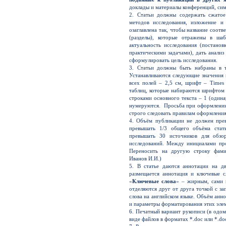
доклады и материалы конференций, сим
2. Статьи должны содержать сжатое
методов исследования, изложение 
озаглавлена так, чтобы название соот
(разделы), которые отражены в шаб
актуальность исследования (постано
практическими задачами), дать анализ
сформулировать цель исследования.
3. Статьи должны быть набраны в т
Устанавливаются следующие значения 
всех полей – 2,5 см, шрифт – Times
таблиц, которые набираются шрифтом 
строками основного текста – 1 (одина
нумеруются. Просьба при оформлении 
строго следовать правилам оформления
4. Объём публикации не должен пре
превышать 1/3 общего объёма стат
превышать 30 источников для обзо
исследований. Между инициалами про
Переносить на другую строку фами
Иванов И.И.)
5. В статье даются аннотации на дв
размещается аннотация и ключевые с
«
Ключевые слова
» – жирным, сами 
отделяются друг от друга точкой с за
слова на английском языке. Объём анн
и параметры форматирования этих элем
6. Печатный вариант рукописи (в одо
виде файлов в форматах *.doc или *.d