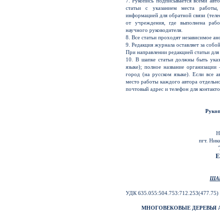
7. Рукопись подписывается всеми авт
статьи с указанием места работы,
информацией для обратной связи (телеф
от учреждения, где выполнена рабо
научного руководителя.
8. Все статьи проходят независимое а
9. Редакция журнала оставляет за собо
При направлении редакцией статьи для
10. В шапке статьи должны быть указ
языке); полное название организации
город (на русском языке). Если все 
место работы каждого автора отдельно
почтовый адрес и телефон для контакто
Рукоп
Н
пгт. Ник
E
ША
УДК 635.055:504.753:712.253(477.75)
МНОГОВЕКОВЫЕ ДЕРЕВЬЯ 