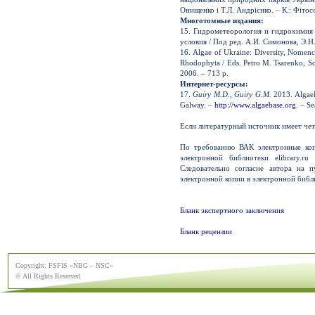
Онищенко і Т.Л. Андрієнко. – К.: Фітос
Многотомные издания:
15. Гидрометеорология и гидрохимия 
условия / Под ред. А.И. Симонова, Э.Н
16. Algae of Ukraine: Diversity, Nomen
Rhodophyta / Eds. Petro M. Tsarenko, So
2006. – 713 p.
Интернет-ресурсы:
17.
Guiry M.D., Guiry G.M.
2013. AlgaeB
Galway. –
http://www.algaebase.org
. – S
Если литературный источник имеет чет
По требованию ВАК электронные коп
электронной библиотеки elibrary.ru
Следовательно согласие автора на п
электронной копии в электронной библ
Бланк экспертного заключения
Бланк рецензии
Copyright: FSFIS «NBG – NSC»
© All Rights Reserved