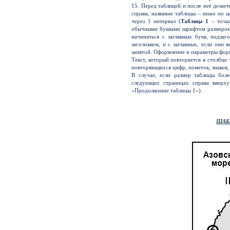
15. Перед таблицей и после неё делает
справа, название таблицы – ниже по 
через 1 интервал (
Таблица 1
– точка
обычными буквами шрифтом размером 
начинаться с заглавных букв, подза
заголовком, и с заглавных, если они
запятой. Оформление и параметры фор
Текст, который повторяется в столбце
повторяющихся цифр, пометок, знаков,
В случае, если размер таблицы бол
следующих страницах справа вверх
«Продолжение таблицы 1»).
ШАБ