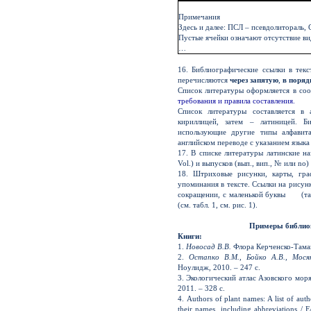
Примечания
Здесь и далее: ПСЛ – псевдолитораль, 
Пустые ячейки означают отсутствие ви
…
16. Библиографические ссылки в текс
перечисляются
через запятую
,
в поряд
Список литературы оформляется в соо
требования и правила составления.
Список литературы составляется в 
кириллицей, затем – латиницей. Б
использующие другие типы алфавита 
английском переводе с указанием языка
17. В списке литературы латинские н
Vol.) и выпусков (вып., вип., № или n
18. Штриховые рисунки, карты, гр
упоминания в тексте. Ссылки на рисунк
сокращении, с маленькой буквы (табл
(см. табл. 1, см. рис. 1).
Примеры библиог
Книги:
1.
Новосад В.В.
Флора Керченско-Таман
2.
Остапко В.М., Бойко А.В., Мос
Ноулидж, 2010. – 247 с.
3. Экологический атлас Азовского моря
2011. – 328 с.
4. Authors of plant names: A list of aut
their names, including abbreviations /