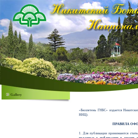
Gallery
«Бюллетень ГНБС» издается Никитск
ННЦ).
ПРАВИЛА ОФО
1. Для публикации принимаются стать
поданные к публикации в других 