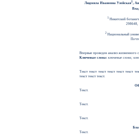
1
Людмила Ивановна Улейская
, А
Вла
1
Никитский ботанич
298648, 
2
Национальный универ
Почто
Впервые проведен анализ жизненного 
Ключевые слова:
ключевые слова; клю
Текст текст текст текст текст текст тек
текст текст текст.
Об
Текст.
Текст.
Текст.
Бла
Текст.