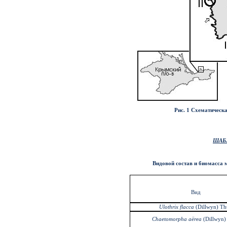
Рис. 1 Схематическа
ШАБ
Видовой состав и биомасса 
Вид
U
lothrix flacca
(Dillwyn) Th
Chaetomorpha a
ë
rea
(Dillwyn)