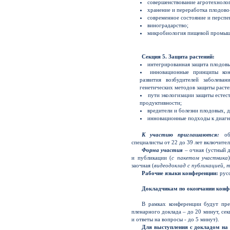
совершенствование агротехнолог
хранение и переработка плодов
современное состояние и перспе
виноградарство;
микробиология пищевой промыш
Секция 5. Защита растений:
интегрированная защита плодовы
инновационные принципы кон
развития возбудителей заболева
генетических методов защиты расте
пути экологизации защиты естес
продуктивности;
вредители и болезни плодовых, 
инновационные подходы к диагно
К участию приглашаются:
обу
специалисты от 22 до 39 лет включител
Форма участия
– очная (устный д
и публикации (
с пакетом участника
заочная (
видеодоклад с публикацией, 
Рабочие языки конференции:
русс
Докладчикам по окончании конфе
В рамках конференции будут пре
пленарного доклада – до 20 минут, се
и ответы на вопросы - до 5 минут).
Для выступления с докладом на