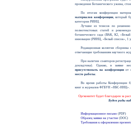
проведение Ботанического ужина, сто
По итогам конференции матери
материалов конференции
, который б
категории РИНЦ.
Лучшие из тезисов по решению
полнотекстовых статей и рекоменд
ботанического сада (ВАК, К2, «Белый
инновации (РИНЦ, «Белый список», 1 у
Редакционная коллегия сборника 
отвечающие требованиям научного жур
При наличии соавторов регистраци
докладчика). Однако, в заявке н
присутствовать на конференции
от о
место работы
.
Во время работы Конференции бу
книг и журналов ФГБУН «НБС-ННЦ».
Оргкомитет будет благодарен за ра
Будем рады ви
Информационное письмо
(PDF)
Образец заявки на участие
(DOC)
Требования к оформлению презент