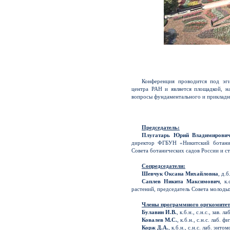
Конференция проводится под эг
центра РАН и является площадкой, 
вопросы фундаментального и прикладно
Председатель:
Плугатарь Юрий Владимирови
директор ФГБУН «Никитский ботани
Совета ботанических садов России и с
Сопредседатели:
Шевчук Оксана Михайловна
, д.
Саплев Никита Максимович
, к
растений, председатель Совета моло
Члены программного оргкомитет
Булавин И.В.
, к.б.н., с.н.с., за
Ковалев М.С.
, к.б.н., с.н.с. ла
Корж Д.А.
, к.б.н., с.н.с. лаб. 