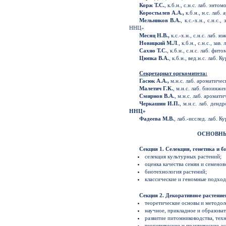
Корж Т.С.
, к.б.н., с.н.с. лаб. э
Коростылев А.А.,
к.б.н., н.с. ла
Мельников В.А.
, к.с.-х.н., с.н
ННЦ»
Месяц Н.В.,
к.с.-х.н., с.н.с. ла
Новицкий М.Л
., к.б.н., с.н.с., 
Сахно Т.С.
, к.б.н., с.н.с. лаб. 
Цюпка В.А.
, к.б.н., вед.н.с. л
Секретариат оргкомитета:
Гасюк А.А.,
м.н.с. лаб. ароматич
Малетич Г.К.
, м.н.с. лаб. биоин
Смирнов В.А.
, м.н.с. лаб. арома
Черкашин И.П.
, м.н.с. лаб. ден
ННЦ»
Фадеева М.В.
, лаб.-исслед. лаб.
ОСНОВНЫ
Секция 1. Селекция, генетика и 
селекция культурных растений;
оценка качества семян и семенов
биотехнология растений;
классические и геномные подход
Секция 2. Декоративное растени
теоретические основы и методо
научное, прикладное и образова
развитие питомниководства, тех
теоретические и практические ас