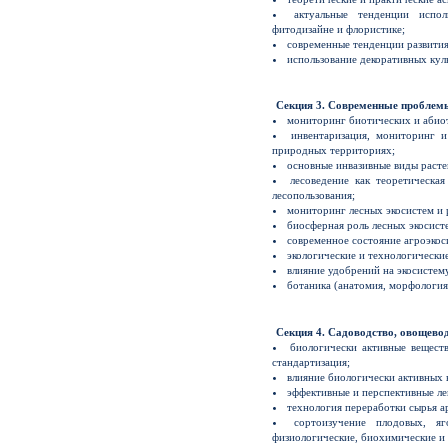
актуальные тенденции испо
фитодизайне и флористике;
современные тенденции развити
использование декоративных кул
Секция 3. Современные проблемы
мониторинг биотических и абио
инвентаризация, мониторинг 
природных территориях;
основные инвазивные виды расте
лесоведение как теоретическа
лесопользования;
мониторинг лесных экосистем и 
биосферная роль лесных экосист
современное состояние агроэкос
экологические и технологически
влияние удобрений на экосистем
ботаника (анатомия, морфология,
Секция 4. Садоводство, овощево
биологически активные веществ
стандартизация;
влияние биологически активных 
эффективные и перспективные ле
технология переработки сырья а
сортоизучение плодовых, я
физиологические, биохимические и 