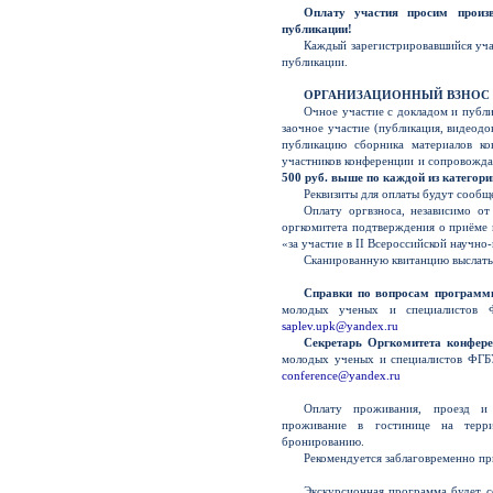
Оплату участия просим произ
публикации!
Каждый зарегистрировавшийся уч
публикации.
ОРГАНИЗАЦИОННЫЙ ВЗНОС
Очное участие с докладом и публи
заочное участие (публикация, видеодо
публикацию сборника материалов кон
участников конференции и сопровожд
500 руб. выше по каждой из категори
Реквизиты для оплаты будут сообщ
Оплату оргвзноса, независимо о
оргкомитета подтверждения о приёме
«за участие в II Всероссийской научн
Сканированную квитанцию выслать 
Справки по вопросам программ
молодых ученых и специалистов Ф
saplev.upk@yandex.ru
Секретарь Оргкомитета конфере
молодых ученых и специалистов ФГБУ
conference@yandex.ru
Оплату проживания, проезд и 
проживание в гостинице на терри
бронированию.
Рекомендуется заблаговременно пр
Экскурсионная программа будет с