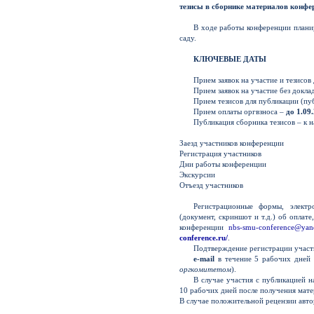
тезисы в сборнике материалов конфе
В ходе работы конференции плани
саду.
КЛЮЧЕВЫЕ ДАТЫ
Прием заявок на участие и тезисов
Прием заявок на участие без докла
Прием тезисов для публикации (пу
Прием оплаты оргвзноса –
до 1.09.
Публикация сборника тезисов – к 
Заезд участников конференции
Регистрация участников
Дни работы конференции
Экскурсии
Отъезд участников
Регистрационные формы, элект
(документ, скриншот и т.д.) об опла
конференции
nbs-smu-conference@yan
conference.ru/
.
Подтверждение регистрации участи
e-mail
в течение 5 рабочих дней 
оргкомитетом
).
В случае участия с публикацией н
10 рабочих дней после получения мате
В случае положительной рецензии авто